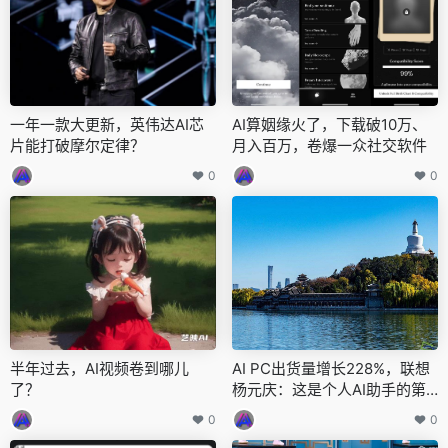
一年一款大更新，英伟达AI芯
AI算姻缘火了，下载破10万、
片能打破摩尔定律？
月入百万，卷爆一众社交软件
0
0
半年过去，AI视频卷到哪儿
AI PC出货量增长228%，联想
了？
杨元庆：这是个人AI助手的第
一步
0
0