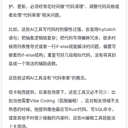
护、更新，必须经常花时间做“代码清理”、调整代码风格或
者处理“代码审美”相关问题。
比如，这些AI工具写代码时防御性过强，会滥用try/catch
语句；把抽象逻辑搞复杂；把代码写得臃肿冗余，很多时
候用列表推导式或者一行if-else就能解决的问题，偏要写
嵌套的if-else结构；重复写好几段相似代码，没有将其封
装成一个简洁的辅助函数。
这些就证明AI工具没有“代码审美”的概念。
但卡帕西提到，在某些场景下，这些工具又必不可少：比
如当他需要Vibe Coding（氛围编程），且对相关领域不太
熟悉的时候。他提到像他最近写Rust代码、写SQL命令，
或是其他平时很少接触的内容时，这些AI编程工具就能派
上大用场。