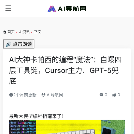
首页
•
AI资讯
•
正文
🔊 点击朗读
AI大神卡帕西的编程“魔法”：自曝四
层工具链，Cursor主力、GPT-5兜
底
2个月前更新
AI导航网
0
0
最新大模型编程指南来了！