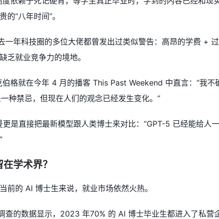
度依赖于死记硬背，等学生真正毕业时，学到的内容已经和现实脱节。
贵的“八年时间”。
ifi，过去一年科技圈的多位大佬都曾发出过类似警告：高昂的学费 
缺乏就业竞争力的境地。
扎克伯格就在今年 4 月的播客 This Past Weekend 中
是一种禁忌，但现在人们的观念已经发生变化。”
·奥尔特曼更是直接把最新模型跟人类博士来对比：“GPT-5 已经
”
留在学术界？
当前的 AI 博士生来说，就业市场依然火热。
查的数据显示，2023 年70% 的 AI 博士毕业生都进入了私营