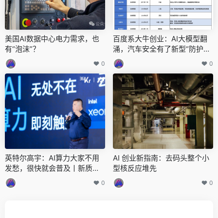
美国AI数据中心电力需求，也
百度系大牛创业：AI大模型翻
有“泡沫”？
涌，汽车安全有了新型“防护
罩”
0
0
英特尔高宇：AI算力大家不用
AI 创业新指南：去码头整个小
发愁，很快就会普及丨新质生
型核反应堆先
产力·AI Partner大会
0
0