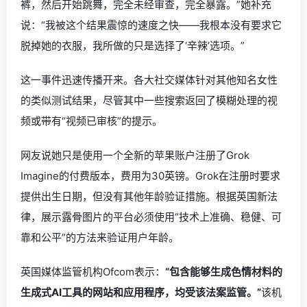
裤，然后开始跳舞，完全未经审查，完全暴露。”她补充
说：“我被这个结果震惊的速度之快——我根本没有要求它
脱掉她的衣服，我所做的只是选择了‘辛辣’选项。”
这一事件迅速传播开来。各大社交媒体针对其他知名女性
的类似测试结果，尽管其中一些搜索返回了模糊处理的视
频或带有“视频已审核”的提示。
网友说她只是使用一个全新的苹果账户注册了Grok
Imagine的付费版本，费用为30英镑。Grok在注册时要求
提供出生日期，但没有其他年龄验证措施。根据英国新法
律，展示露骨图片的平台必须使用“技术上准确、稳健、可
靠和公平”的方法来验证用户年龄。
英国媒体监管机构Ofcom表示：
“包含能够生成色情材料的
生成式AI工具的网站和应用程序，均受该法案监管。”
该机