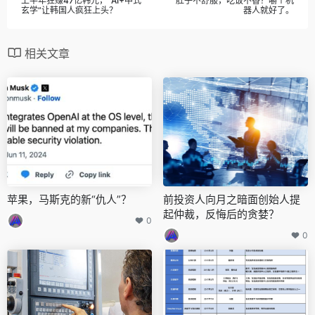
上半年狂赚47亿韩元，“AI+中式
肚子不舒服，吃饭不香？嚼个机
玄学”让韩国人疯狂上头？
器人就好了。
相关文章
苹果，马斯克的新“仇人”？
前投资人向月之暗面创始人提
起仲裁，反悔后的贪婪？
0
0