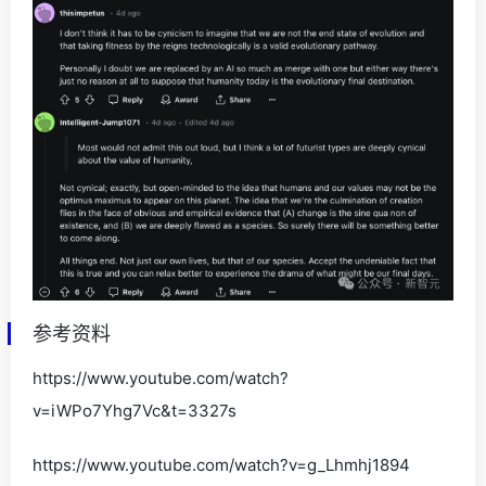
参考资料
https://www.youtube.com/watch?
v=iWPo7Yhg7Vc&t=3327s
https://www.youtube.com/watch?v=g_Lhmhj1894