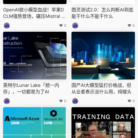
OpenAI掀小模型血战！苹果D
图灵测试2.0：怎么判断AI到底
CLM强势登场，碾压Mistral 7
能干什么不能干什么
B全开源
0
0
英特尔Lunar Lake「统一内
国产AI大模型猛打价格战，但
存」，一切都是为了AI
从业者表示没什么用，纯噱头
0
0