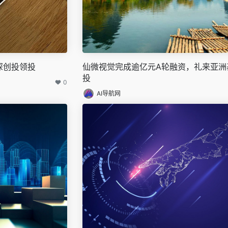
深创投领投
仙微视觉完成逾亿元A轮融资，礼来亚洲
投
0
AI导航网