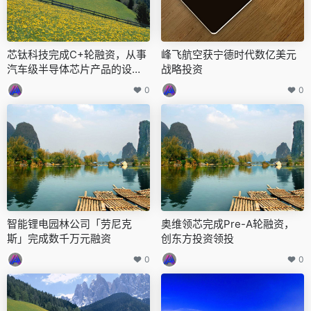
芯钛科技完成C+轮融资，从事
峰飞航空获宁德时代数亿美元
汽车级半导体芯片产品的设计
战略投资
研发
0
0
智能锂电园林公司「劳尼克
奥维领芯完成Pre-A轮融资，
斯」完成数千万元融资
创东方投资领投
0
0