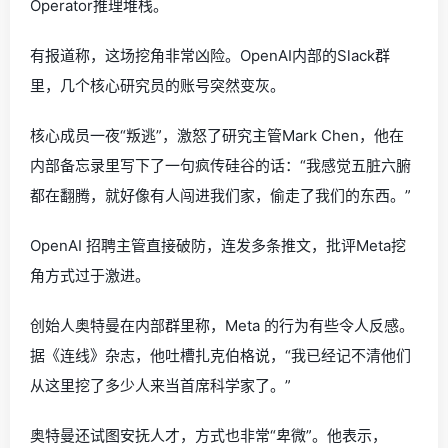
Operator推理堆栈。
有报道称，这场挖角非常凶险。OpenAI内部的Slack群
里，几个核心研究员的账号突然变灰。
核心成员一夜“叛逃”，激怒了研究主管Mark Chen，他在
内部备忘录里写下了一句疯传硅谷的话：“我感觉五脏六腑
都在翻腾，就好像有人闯进我们家，偷走了我们的东西。”
OpenAI 招聘主管直接破防，连发多条推文，批评Meta挖
角方式过于激进。
创始人奥特曼在内部群里称，Meta 的行为有些令人反感。
据《连线》杂志，他吐槽扎克伯格说，“我已经记不清他们
从这里挖了多少人来当首席科学家了。”
奥特曼还试图安抚人才，方式也非常“卑微”。他表示，