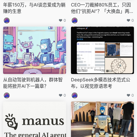
年薪150万，与AI谈恋爱成为躺
CEO一刀裁掉80%员工，只因
赚的生意
他们“抗拒AI”？「大换血」两年
后：公司年入破亿、4天就出成
0
0
果
从自动驾驶到机器人，群体智
DeepSeek多模态技术范式公
能将掀开AI下一篇章？
布，以视觉原语思考
0
0