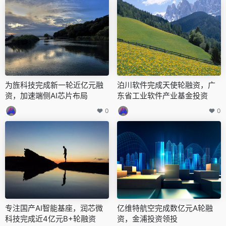
为旌科技完成新一轮近亿元融
泊川软件完成天使轮融资，广
资，加速端侧AI芯片布局
东省工业软件产业基金投资
0
0
专注国产AI智能基座，润芯微
亿维特航空完成数亿元A轮融
科技完成近4亿元B+轮融资
资，金浦投资领投