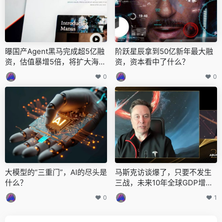
曝国产Agent黑马完成超5亿融
阶跃星辰拿到50亿新年最大融
资，估值暴增5倍，将扩大海外
资，资本看中了什么？
市场
0
0
大模型的“三重门”，AI的尽头是
马斯克访谈爆了，只要不发生
什么？
三战，未来10年全球GDP增长1
0倍，在AI面前，人类终将被边
0
1
缘化