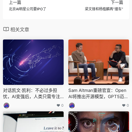
上一篇
下一篇
北京AI明星公司要IPO了
梁文锋和杨植麟再“撞车”
相关文章
对话凯文·凯利：不必过多担
Sam Altman重磅官宣：Open
忧，AI变强后，人类只需专注
AI将推出开源模型，GPT5迈向
于“玩”
完全多模态（万字完整实录）
0
0