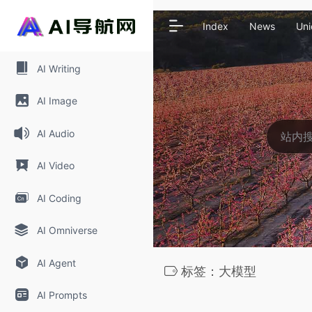
Index
News
Uni
AI Writing
AI Image
AI Audio
AI Video
AI Coding
AI Omniverse
AI Agent
标签：大模型
AI Prompts