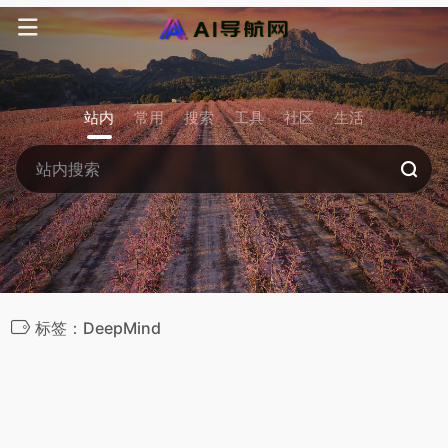
站内
常用
搜索
工具
社区
生活
标签：DeepMind